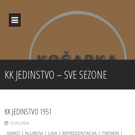
Skip
to
content
KK JEDINSTVO – SVE SEZONE
KK JEDINSTVO 1951
13.01.2024.
. IGRAČI | KLUBOVI | LIGA | REPREZENTACIJA | TRENERI |