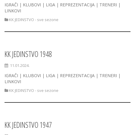
IGRAČI | KLUBOVI | LIGA | REPREZENTACIJA | TRENERI |
LINKOVI
KK JEDINSTVO - sve sezone
KK JEDINSTVO 1948
11.01.2024.
IGRAČI | KLUBOVI | LIGA | REPREZENTACIJA | TRENERI |
LINKOVI
KK JEDINSTVO - sve sezone
KK JEDINSTVO 1947