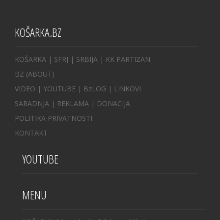
KOŠARKA.BZ
KOŠARKA
| SFRJ
|
SRBIJA
|
KK PARTIZAN
BZ
(ABOUT)
VIDEO
|
YOUTUBE
|
BzLOG
|
LINKOVI
SARADNJA
|
REKLAMA |
DONACIJA
POLITIKA PRIVATNOSTI
KONTAKT
YOUTUBE
MENU