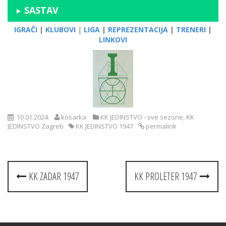
SASTAV
IGRAČI
|
KLUBOVI
|
LIGA
|
REPREZENTACIJA
|
TRENERI
|
LINKOVI
10.01.2024.
kosarka
KK JEDINSTVO - sve sezone
,
KK
JEDINSTVO Zagreb
KK JEDINSTVO 1947
permalink
Post
KK ZADAR 1947
KK PROLETER 1947
navigation