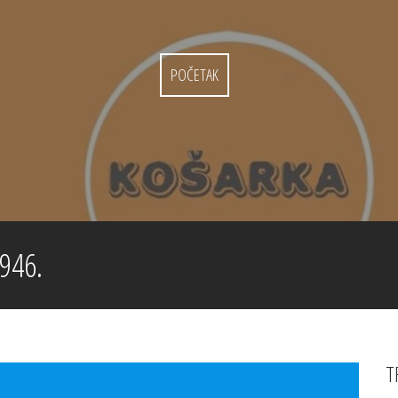
POČETAK
946.
T