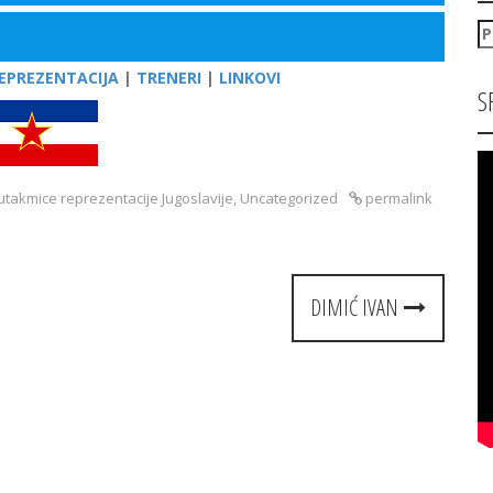
P
za
EPREZENTACIJA
|
TRENERI
|
LINKOVI
S
utakmice reprezentacije Jugoslavije
,
Uncategorized
permalink
DIMIĆ IVAN