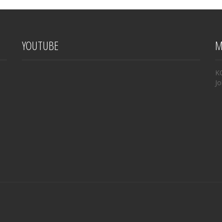
YOUTUBE
M
K
Jo