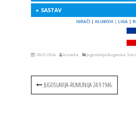
SASTAV
IGRAČI
|
KLUBOVI
|
LIGA
|
R
09.01.2024.
kosarka
Jugoslavija-Bugarska
,
Sve 
Post
JUGOSLAVIJA-RUMUNIJA 24.9.1946.
navigation