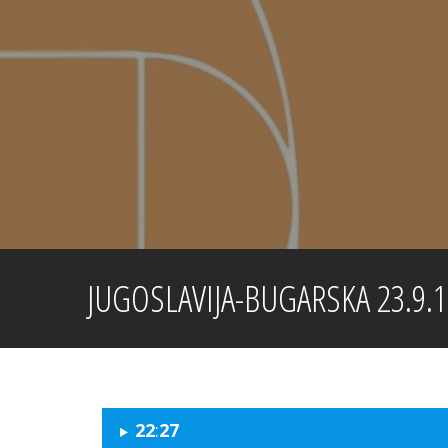
Skip
to
content
JUGOSLAVIJA-BUGARSKA 23.9.1
2
2
:
27