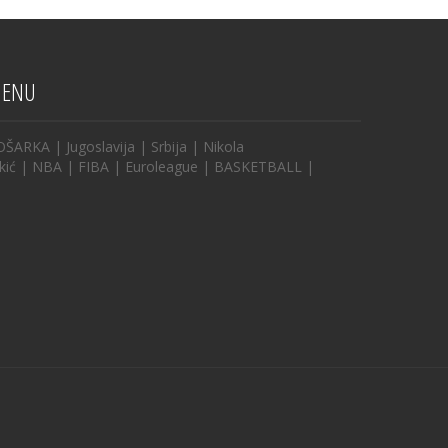
ENU
OŠARKA
|
Jugoslavija
|
Srbija
|
Nikola
kić
|
NBA
|
FIBA
|
Euroleague
|
BASKETBALL
|