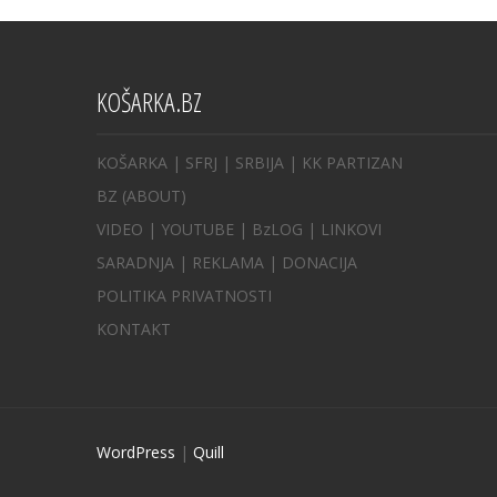
KOŠARKA.BZ
KOŠARKA
| SFRJ
|
SRBIJA
|
KK PARTIZAN
BZ
(ABOUT)
VIDEO
|
YOUTUBE
|
BzLOG
|
LINKOVI
SARADNJA
|
REKLAMA |
DONACIJA
POLITIKA PRIVATNOSTI
KONTAKT
WordPress
|
Quill