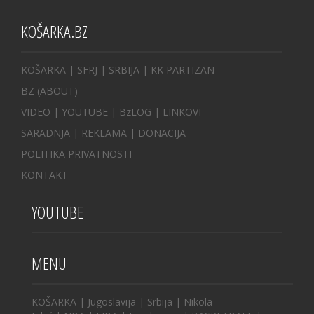
KOŠARKA.BZ
KOŠARKA
| SFRJ
|
SRBIJA
|
KK PARTIZAN
BZ
(ABOUT)
VIDEO
|
YOUTUBE
|
BzLOG
|
LINKOVI
SARADNJA
|
REKLAMA |
DONACIJA
POLITIKA PRIVATNOSTI
KONTAKT
YOUTUBE
MENU
KOŠARKA
|
Jugoslavija
|
Srbija
|
Nikola