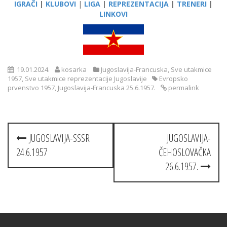
IGRAČI
|
KLUBOVI
|
LIGA
|
REPREZENTACIJA
|
TRENERI
|
LINKOVI
19.01.2024.
kosarka
Jugoslavija-Francuska
,
Sve utakmice
1957
,
Sve utakmice reprezentacije Jugoslavije
Evropsko
prvenstvo 1957
,
Jugoslavija-Francuska 25.6.1957.
permalink
Post
JUGOSLAVIJA-SSSR
JUGOSLAVIJA-
navigation
24.6.1957
ČEHOSLOVAČKA
26.6.1957.