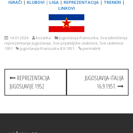
IGRAČI
|
KLUBOVI
|
LIGA
|
REPREZENTACIJA
|
TRENERI
|
LINKOVI
14.01.2024.
kosarka
Jugoslavija-Francuska
,
Sva takmičenja
reprezentacije Jugoslavije
,
Sve prijateljske utakmice
,
Sve utakmice
1951
Jugoslavija-Francuska 8.9.1951.
permalink
Post
REPREZENTACIJA
JUGOSLAVIJA-ITALIJA
navigation
JUGOSLAVIJE 1952
16.9.1951.