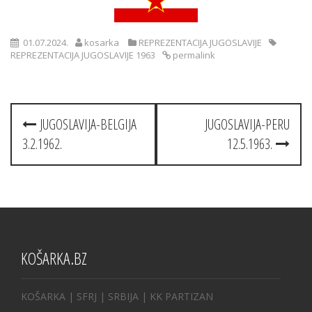
01.07.2024.
kosarka
REPREZENTACIJA JUGOSLAVIJE
REPREZENTACIJA JUGOSLAVIJE 1963
permalink
Post
JUGOSLAVIJA-BELGIJA
JUGOSLAVIJA-PERU
navigation
3.2.1962.
12.5.1963.
KOŠARKA.BZ
KOŠARKA
| SFRJ
|
SRBIJA
|
KK PARTIZAN