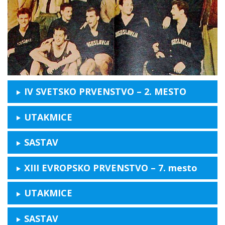
IV SVETSKO PRVENSTVO – 2. MESTO
UTAKMICE
SASTAV
XIII EVROPSKO PRVENSTVO – 7. mesto
UTAKMICE
SASTAV