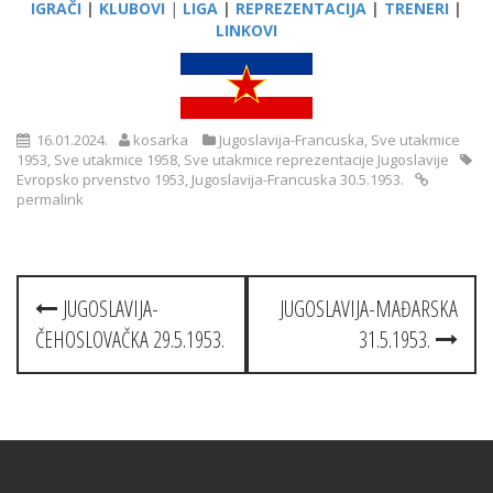
IGRAČI
|
KLUBOVI
|
LIGA
|
REPREZENTACIJA
|
TRENERI
|
LINKOVI
16.01.2024.
kosarka
Jugoslavija-Francuska
,
Sve utakmice
1953
,
Sve utakmice 1958
,
Sve utakmice reprezentacije Jugoslavije
Evropsko prvenstvo 1953
,
Jugoslavija-Francuska 30.5.1953.
permalink
Post
JUGOSLAVIJA-
JUGOSLAVIJA-MAĐARSKA
navigation
ČEHOSLOVAČKA 29.5.1953.
31.5.1953.