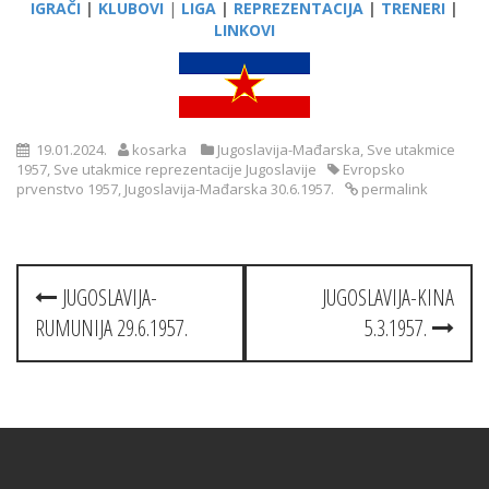
IGRAČI
|
KLUBOVI
|
LIGA
|
REPREZENTACIJA
|
TRENERI
|
LINKOVI
19.01.2024.
kosarka
Jugoslavija-Mađarska
,
Sve utakmice
1957
,
Sve utakmice reprezentacije Jugoslavije
Evropsko
prvenstvo 1957
,
Jugoslavija-Mađarska 30.6.1957.
permalink
Post
JUGOSLAVIJA-
JUGOSLAVIJA-KINA
navigation
RUMUNIJA 29.6.1957.
5.3.1957.