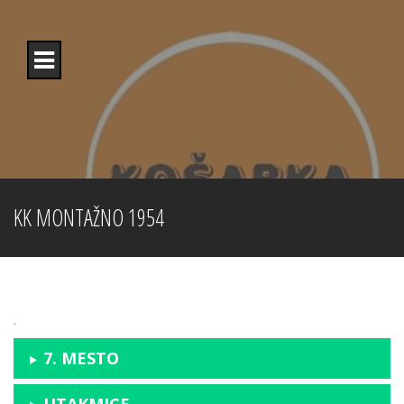
Skip
to
content
KK MONTAŽNO 1954
.
7. MESTO
UTAKMICE