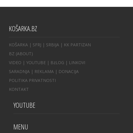
KOŠARKA.BZ
KOŠARKA
| SFRJ
|
SRBIJA
|
KK PARTIZAN
BZ
(ABOUT)
VIDEO
|
YOUTUBE
|
BzLOG
|
LINKOVI
SARADNJA
|
REKLAMA |
DONACIJA
POLITIKA PRIVATNOSTI
KONTAKT
YOUTUBE
MENU