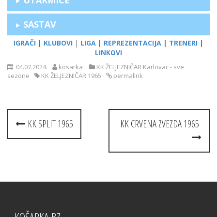
SASTAV
IGRAČI
|
KLUBOVI
|
LIGA
|
REPREZENTACIJA
|
TRENERI
|
LINKOVI
04.07.2024.
kosarka
KK ŽELJEZNIČAR Karlovac - sve
sezone
KK ŽELJEZNIČAR 1965
permalink
Post
KK SPLIT 1965
KK CRVENA ZVEZDA 1965
navigation
KOŠARKA.BZ