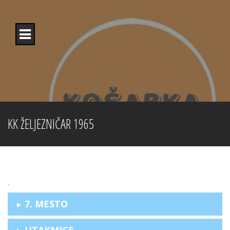
Skip
to
content
KK ŽELJEZNIČAR 1965
.
7. MESTO
UTAKMICE